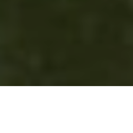
AYO KELILING INDONESIA!
Temukan Tempat Wisata Paling Kekinian